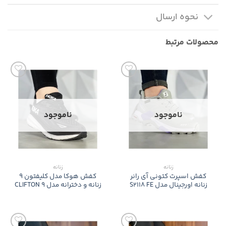
نحوه ارسال
محصولات مرتبط
ناموجود
ناموجود
زنانه
زنانه
کفش اسپرت کتونی آی رانر
کفش هوکا مدل کلیفتون 9
زنانه اورجینال مدل S2118 FE
زنانه و دخترانه مدل CLIFTON 9