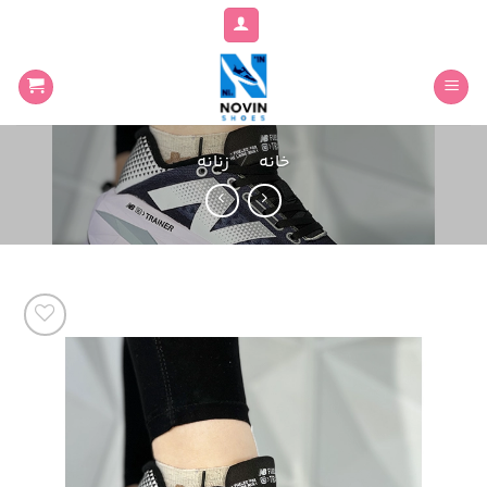
Ski
09186998188
مشاوره رایگان واتساپ
t
conten
خانه
/
زنانه