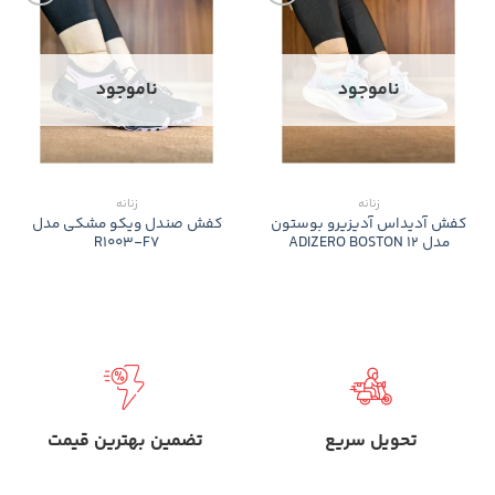
ناموجود
ناموجود
زنانه
زنانه
کفش آدیداس آدیزیرو بوستون
کفش صندل ویکو مشکی مدل
مدل ADIZERO BOSTON 12
R1003-F7
تحویل سریع
تضمین بهترین قیمت