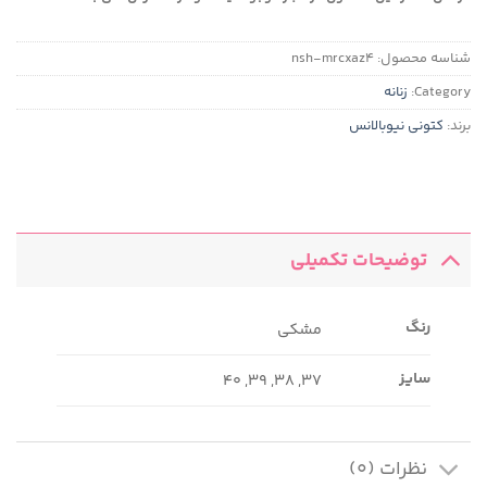
شناسه محصول:
nsh-mrcxaz4
Category:
زنانه
برند:
کتونی نیوبالانس
توضیحات تکمیلی
رنگ
مشکی
سایز
37, 38, 39, 40
نظرات (0)