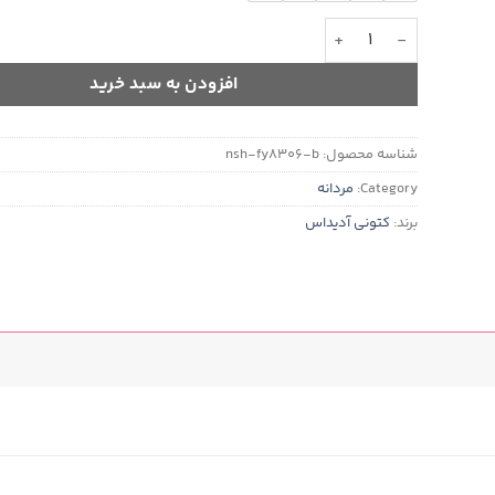
کفش آدیداس ماراتن ایکس مردانه مدل FY8306 عدد
افزودن به سبد خرید
شناسه محصول:
nsh-fy8306-b
Category:
مردانه
برند:
کتونی آدیداس