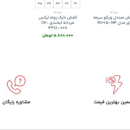
45
44
43
42
41
مردانه
مردانه
 صندل ویکو سرمه
کفش نایک زوم ایکس
ی مدل R1005-M4
مردانه لبخندی CK-
4318-008
5.880.000
تومان
مین بهترین قیمت
مشاوره رایگان