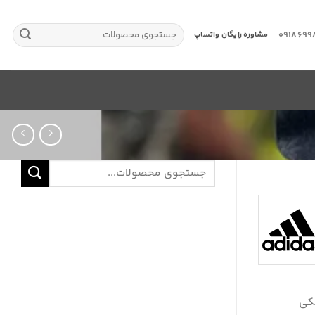
جستجو
0918699
مشاوره رایگان واتساپ
برای:
جستجو
برای:
ده
:
6.000.000 تومان