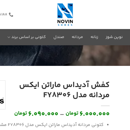
8188
نوین شوز
زنانه
مردانه
صندل
کتونی بر اساس برند
کفش آدیداس ماراتن ایکس
مردانه مدل FY8306
محدو
6.090.000
–
6.000.000
تومان
تومان
قیمت
کتونی مردانه آدیداس ماراتن ایکس مدل FY8306 مشکی