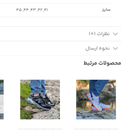
سایز
41, 42, 43, 44, 45
نظرات (0)
نحوه ارسال
محصولات مرتبط
+
+