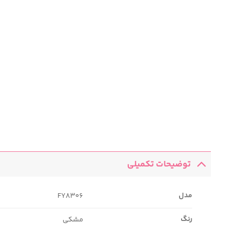
توضیحات تکمیلی
مدل
FY8306
رنگ
مشکی