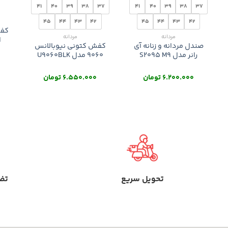
41
40
39
38
37
41
40
39
38
37
45
44
43
42
45
44
43
42
کفش
مردانه
مردانه
ا
صندل مردانه و زنانه آی
کفش کتونی نیوبالانس
رانر مدل S2095 M9
9060 مدل U9060BLK
6.200.000
تومان
6.550.000
تومان
تحویل سریع
تض