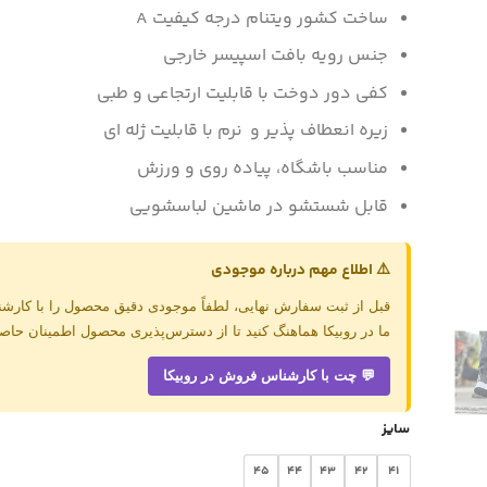
تا
ساخت کشور ویتنام درجه کیفیت A
.090.000
جنس رویه بافت اسپیسر خارجی
کفی دور دوخت با قابلیت ارتجاعی و طبی
زیره انعطاف پذیر و نرم با قابلیت ژله ای
مناسب باشگاه، پیاده روی و ورزش
قابل شستشو در ماشین لباسشویی
⚠️ اطلاع مهم درباره موجودی
قبل از ثبت سفارش نهایی، لطفاً موجودی دقیق محصول را با کار
ما در روبیکا هماهنگ کنید تا از دسترس‌پذیری محصول اطمینان حاصل
💬 چت با کارشناس فروش در روبیکا
سایز
45
44
43
42
41